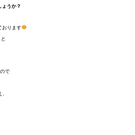
しょうか？
ております
くと
ので
え、