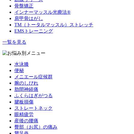
骨盤矯正
インナーマッスル光療法®️
肩甲骨はがし
TM（トータルマッスル）ストレッチ
EMSトレーニング
一覧を見る
水泳膝
便秘
メニエール症候群
腕のしびれ
肋間神経痛
ふくらはぎがつる
腱板損傷
ストレートネック
眼精疲労
産後の腰痛
臀部（お尻）の痛み
鵞足炎