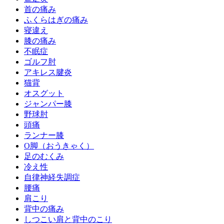
首の痛み
ふくらはぎの痛み
寝違え
膝の痛み
不眠症
ゴルフ肘
アキレス腱炎
猫背
オスグット
ジャンパー膝
野球肘
頭痛
ランナー膝
O脚（おうきゃく）
足のむくみ
冷え性
自律神経失調症
腰痛
肩こり
背中の痛み
しつこい肩と背中のこり