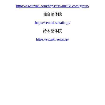
https://ss-suzuki.com/https://ss-suzuki.com/group/
仙台整体院
https://sendai-seitaiin.jp/
鈴木整体院
https://suzuki-seitai.jp/