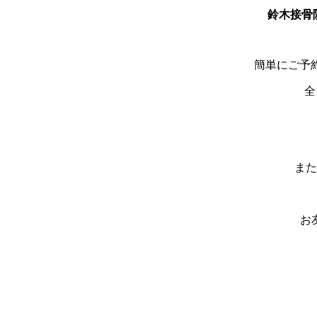
鈴木接骨
簡単にご予
全
また
お