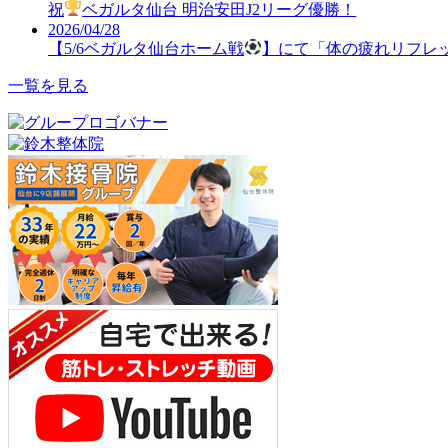
祝
ベガルタ仙台 明治安田J2リーグ優勝！
2026/04/28
【5/6ベガルタ仙台ホーム戦
】にて「体の疲れリフレ
一覧を見る