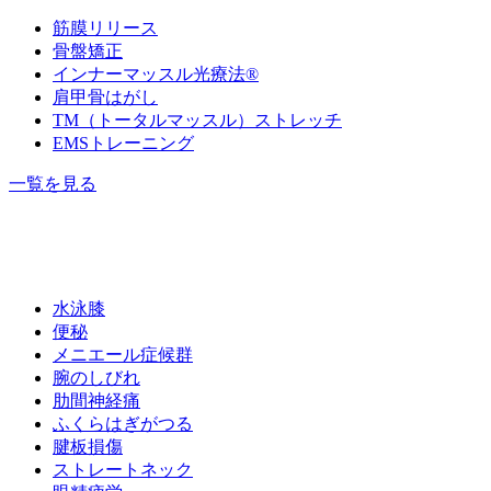
筋膜リリース
骨盤矯正
インナーマッスル光療法®️
肩甲骨はがし
TM（トータルマッスル）ストレッチ
EMSトレーニング
一覧を見る
水泳膝
便秘
メニエール症候群
腕のしびれ
肋間神経痛
ふくらはぎがつる
腱板損傷
ストレートネック