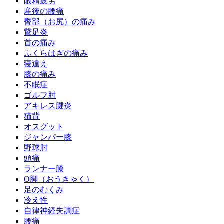
眼精疲労
産後の腰痛
臀部（お尻）の痛み
鵞足炎
首の痛み
ふくらはぎの痛み
寝違え
膝の痛み
不眠症
ゴルフ肘
アキレス腱炎
猫背
オスグット
ジャンパー膝
野球肘
頭痛
ランナー膝
O脚（おうきゃく）
足のむくみ
冷え性
自律神経失調症
腰痛