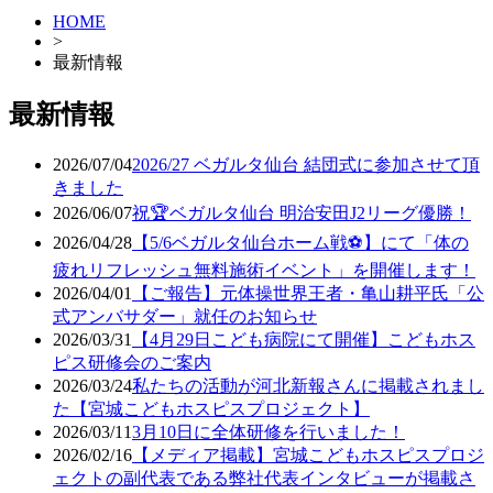
HOME
>
最新情報
最新情報
2026/07/04
2026/27 ベガルタ仙台 結団式に参加させて頂
きました
2026/06/07
祝🏆ベガルタ仙台 明治安田J2リーグ優勝！
2026/04/28
【5/6ベガルタ仙台ホーム戦⚽】にて「体の
疲れリフレッシュ無料施術イベント」を開催します！
2026/04/01
【ご報告】元体操世界王者・亀山耕平氏「公
式アンバサダー」就任のお知らせ
2026/03/31
【4月29日こども病院にて開催】こどもホス
ピス研修会のご案内
2026/03/24
私たちの活動が河北新報さんに掲載されまし
た【宮城こどもホスピスプロジェクト】
2026/03/11
3月10日に全体研修を行いました！
2026/02/16
【メディア掲載】宮城こどもホスピスプロジ
ェクトの副代表である弊社代表インタビューが掲載さ