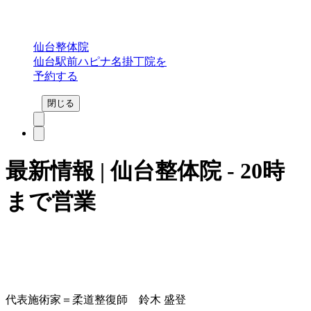
仙台整体院
仙台駅前ハピナ名掛丁院を
予約する
閉じる
最新情報 | 仙台整体院 - 20時
まで営業
代表施術家＝柔道整復師 鈴木 盛登