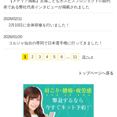
【メディア掲載】宮城こどもホスピスプロジェクトの副代
表である弊社代表インタビューが掲載されました
2026/02/11
2月10日に全体研修を行いました！
2026/01/20
コルジャ仙台の帯同で日本選手権に行ってきました！
1
2
3
4
5
6
…
11
次へ »
トップページへ戻る