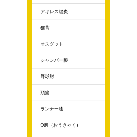
アキレス腱炎
猫背
オスグット
ジャンパー膝
野球肘
頭痛
ランナー膝
O脚（おうきゃく）