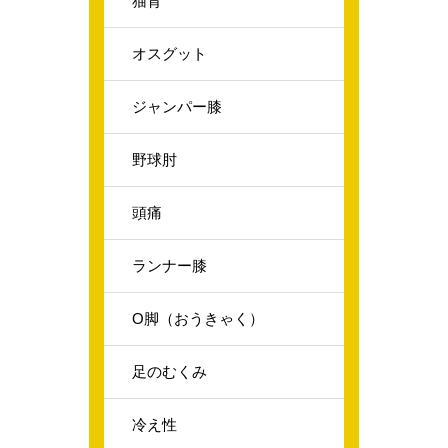
猫背
オスグット
ジャンパー膝
野球肘
頭痛
ランナー膝
O脚（おうきゃく）
足のむくみ
冷え性