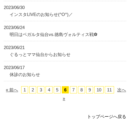
2023/06/30
インスタLIVEのお知らせ(^O^)／
2023/06/24
明日はベガルタ仙台vs.徳島ヴォルティス戦⚽
2023/06/21
ぐるっとママ仙台からお知らせ
2023/06/17
休診のお知らせ
« 前へ
1
2
3
4
5
6
7
8
9
10
11
次へ
»
トップページへ戻る