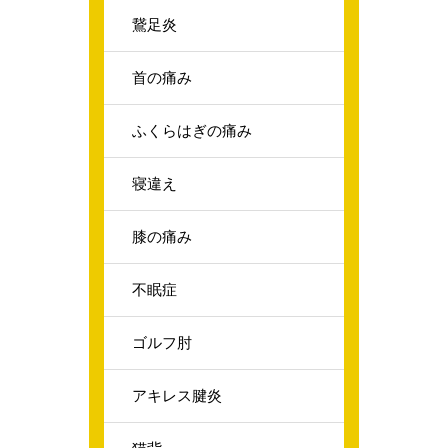
鵞足炎
首の痛み
ふくらはぎの痛み
寝違え
膝の痛み
不眠症
ゴルフ肘
アキレス腱炎